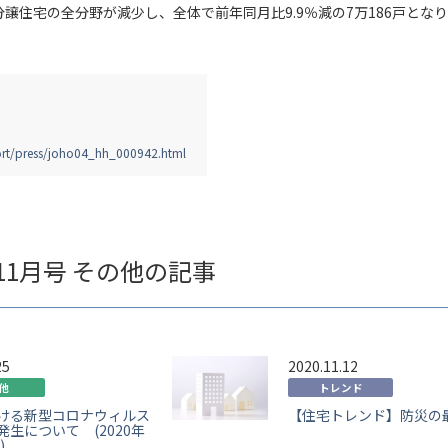
譲住宅の全分野が減少し、全体で前年同月比9.9％減の7万186戸となり
。
port/press/joho04_hh_000942.html
年11月号 その他の記事
25
2020.11.12
他
トレンド
ける新型コロナウィルス
【住宅トレンド】防災の
発生について (2020年
)