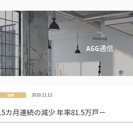
通信
AGG
2020.11.12
話題
5カ月連続の減少 年率81.5万戸－