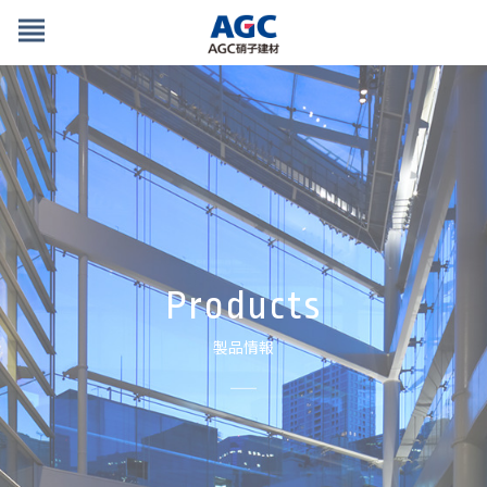
view_headline
Products
製品情報