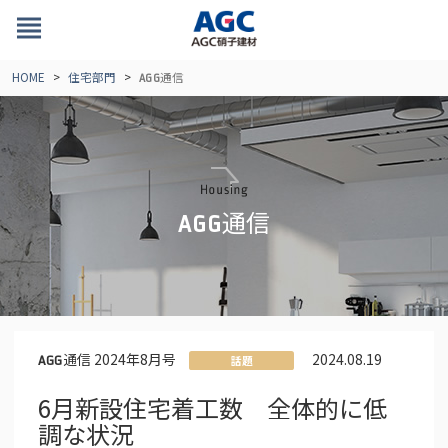
view_headline
HOME
住宅部門
通信
AGG
通信
AGG
通信 2024年8月号
2024.08.19
AGG
話題
6月新設住宅着工数 全体的に低
調な状況