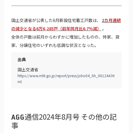
国土交通省が公表した6月新設住宅着工戸数は、
2カ月連続
の減少となる6万6,285戸（前年同月比6.7％減）
。
全体の戸数は前月からわずかに増加したものの、持家、貸
家、分譲住宅のいずれも低調な状況となった。
出典
国土交通省
https://www.mlit.go.jp/report/press/joho04_hh_001244.ht
ml
通信2024年8月号 その他の記
AGG
事