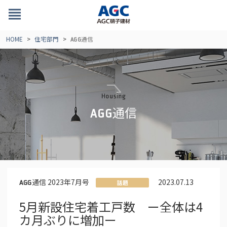
view_headline
HOME
住宅部門
通信
AGG
通信
AGG
通信 2023年7月号
2023.07.13
AGG
話題
5月新設住宅着工戸数 ー全体は4
カ月ぶりに増加ー