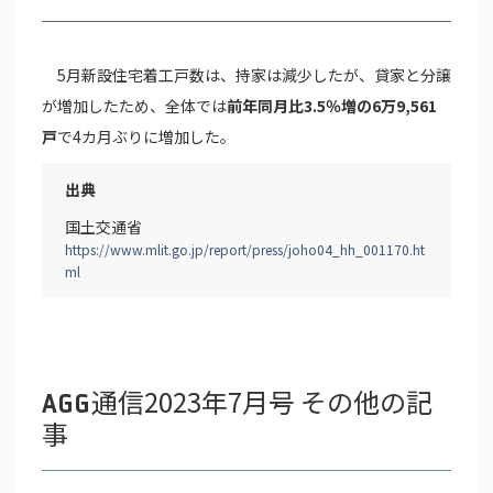
5月新設住宅着工戸数は、持家は減少したが、貸家と分譲
が増加したため、全体では
前年同月比3.5％増の6万9,561
戸
で4カ月ぶりに増加した。
出典
国土交通省
https://www.mlit.go.jp/report/press/joho04_hh_001170.ht
ml
通信2023年7月号 その他の記
AGG
事